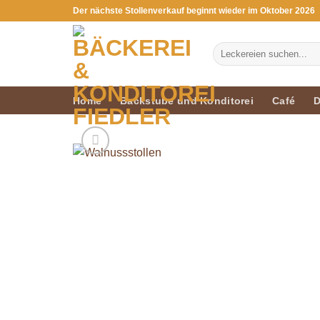
Zum
Der nächste Stollenverkauf beginnt wieder im Oktober 2026
Inhalt
springen
Suchen
nach:
Home
Backstube und Konditorei
Café
D