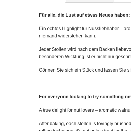
Für alle, die Lust auf etwas Neues haben:
Ein echtes Highlight für Nussliebhaber – ar
niemand widerstehen kann.
Jeder Stollen wird nach dem Backen liebevoll
besonderen Wicklung ist er nicht nur geschma
Gönnen Sie sich ein Stück und lassen Sie si
For everyone looking to try something new
A true delight for nut lovers – aromatic walnut
After baking, each stollen is lovingly brushed
rolling technique, it’s not only a treat for th