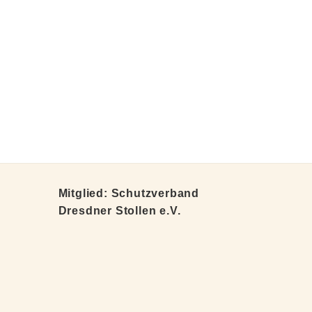
Mohnstriezel
30,50
€
inkl. MwSt.
z
Lieferzeit:
3-
Mitglied: Schutzverband
Dresdner Stollen e.V.