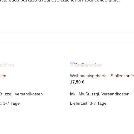
NICHT VORRÄTIG
NICHT VORRÄTIG
len
Weihnachtsgebäck – Stollenkonfe
17,50
€
t.
zzgl. Versandkosten
inkl. MwSt.
zzgl. Versandkosten
t:
3-7 Tage
Lieferzeit:
3-7 Tage