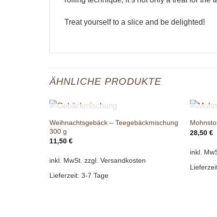
Treat yourself to a slice and be delighted!
ÄHNLICHE PRODUKTE
NICHT VORRÄTIG
Weihnachtsgebäck – Teegebäckmischung
Mohnstol
300 g
28,50
€
11,50
€
inkl. MwS
inkl. MwSt.
zzgl. Versandkosten
Lieferzei
Lieferzeit:
3-7 Tage