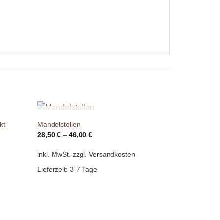
NICHT VORRÄTIG
kt
Mandelstollen
28,50
€
–
46,00
€
inkl. MwSt.
zzgl. Versandkosten
Lieferzeit:
3-7 Tage
N