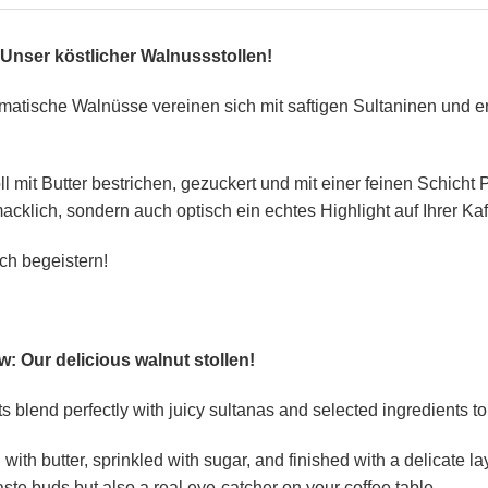
 Unser köstlicher Walnussstollen!
omatische Walnüsse vereinen sich mit saftigen Sultaninen und 
 mit Butter bestrichen, gezuckert und mit einer feinen Schicht
cklich, sondern auch optisch ein echtes Highlight auf Ihrer Kaff
ch begeistern!
: Our delicious walnut stollen!
s blend perfectly with juicy sultanas and selected ingredients to 
 with butter, sprinkled with sugar, and finished with a delicate 
e taste buds but also a real eye-catcher on your coffee table.